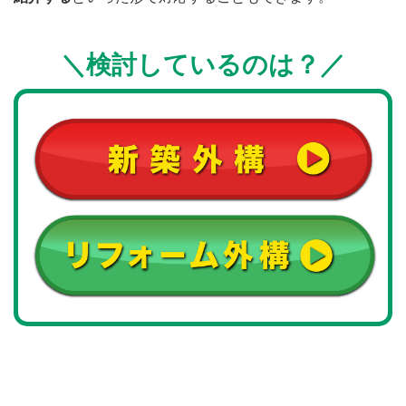
＼
検討しているのは
？
／