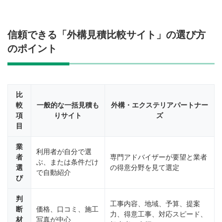
信頼できる「外構見積比較サイト」の選び方
のポイント
比
較
一般的な一括見積も
外構・エクステリアパートナー
項
りサイト
ズ
目
業
利用者が自分で選
者
専門アドバイザーが要望と業者
ぶ、または条件だけ
選
の得意分野を見て選定
で自動紹介
び
判
工事内容、地域、予算、提案
断
価格、口コミ、施工
力、得意工事、対応スピード、
材
写真が中心