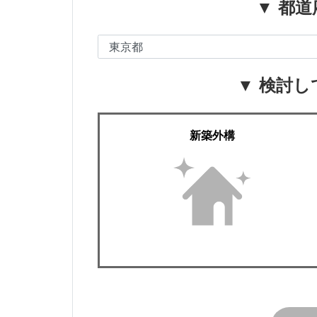
▼ 都道
▼ 検討し
新築外構