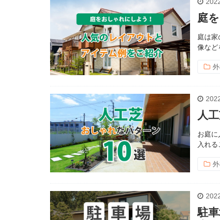
2022
庭を
庭は家
像など
外
2022
人工
お庭に
入れる
外
2022
駐車