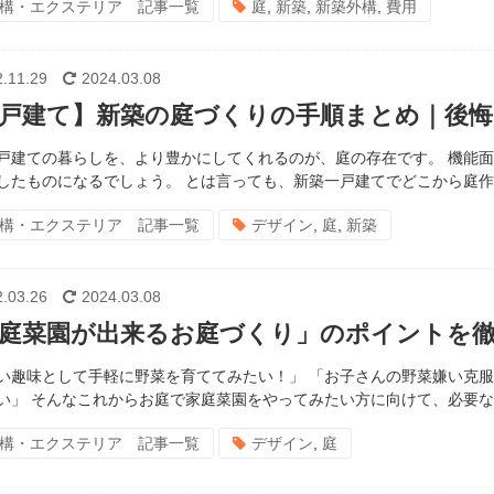
構・エクステリア 記事一覧
庭
,
新築
,
新築外構
,
費用
.11.29
2024.03.08
戸建て】新築の庭づくりの手順まとめ｜後
戸建ての暮らしを、より豊かにしてくれるのが、庭の存在です。 機能
したものになるでしょう。 とは言っても、新築一戸建てでどこから庭作り
構・エクステリア 記事一覧
デザイン
,
庭
,
新築
.03.26
2024.03.08
庭菜園が出来るお庭づくり」のポイントを徹
い趣味として手軽に野菜を育ててみたい！」 「お子さんの野菜嫌い克服
い」 そんなこれからお庭で家庭菜園をやってみたい方に向けて、必要な物
構・エクステリア 記事一覧
デザイン
,
庭