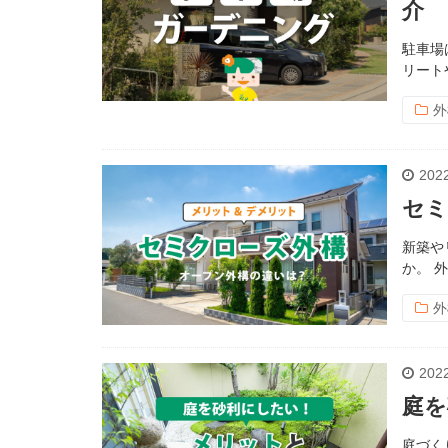
介
駐車場
リート
外
2022
セミ
新築や
か。 
外
2022
庭を
庭づく