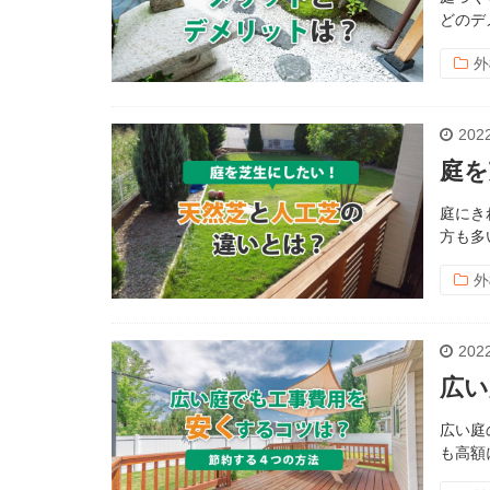
どのデ
外
2022
庭を
庭にき
方も多
外
2022
広い
広い庭
も高額