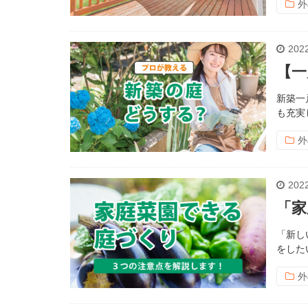
外
2022
【一
新築一
も充実
外
2022
「家
「新し
をした
外