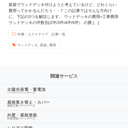
新築でウッドデッキ付けようと考えているけど、どれくらい
費用ってかかるんだろう・・7 この記事ではそんな方向け
に、下記の3つを解説します。 ウッドデッキの費用+工事費用
ウッドデッキの坪数別(2坪/3坪/4坪/5坪） の費 […]
外構・エクステリア 記事一覧
,
,
ウッドデッキ
新築
費用
関連サービス
太陽光発電・蓄電池
ソーラーパートナーズ
屋根葺き替え・カバー
屋根工事パートナーズ
外壁・屋根塗装
外壁塗装パートナーズ