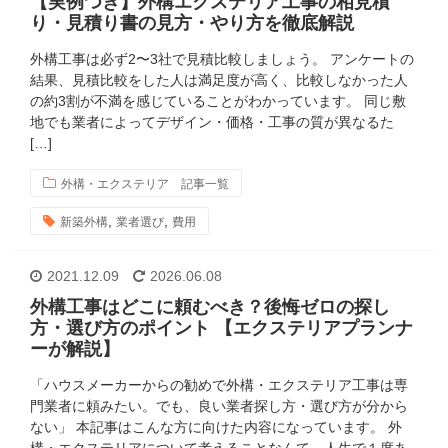
【実例つき】外構エクステリア工事の相見積
り・見積り書の見方・やり方を徹底解説
外構工事は必ず2〜3社で見積比較しましょう。 アンケートの
結果、見積比較をした人は満足度が高く、比較しなかった人
の約3割が不満を感じていることがわかっています。 同じ敷
地でも業者によってデザイン・価格・工事の質が異なるた
[…]
外構・エクステリア 記事一覧
,
,
新築外構
業者選び
費用
2021.12.09
2026.06.08
外構工事はどこに頼むべき？後悔ゼロの探し
方・選び方のポイント 【エクステリアプランナ
ーが解説】
「ハウスメーカーからの勧めで外構・エクステリア工事は専
門業者に頼みたい。でも、良い業者探し方・選び方が分から
ない」 本記事はこんな方に向けた内容になっています。 外