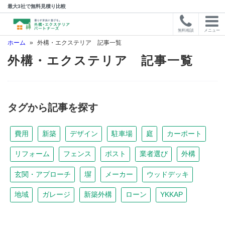
最大3社で無料見積り比較
無料相談
メニュー
ホーム
»
外構・エクステリア 記事一覧
外構・エクステリア 記事一覧
タグから記事を探す
費用
新築
デザイン
駐車場
庭
カーポート
リフォーム
フェンス
ポスト
業者選び
外構
玄関・アプローチ
塀
メーカー
ウッドデッキ
地域
ガレージ
新築外構
ローン
YKKAP