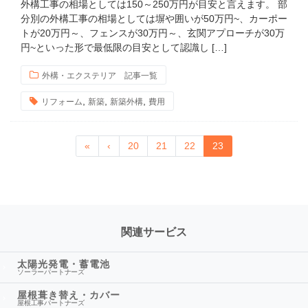
外構工事の相場としては150～250万円が目安と言えます。 部
分別の外構工事の相場としては塀や囲いが50万円~、カーポー
トが20万円～、フェンスが30万円～、玄関アプローチが30万
円~といった形で最低限の目安として認識し […]
外構・エクステリア 記事一覧
,
,
,
リフォーム
新築
新築外構
費用
«
‹
20
21
22
23
関連サービス
太陽光発電・蓄電池
ソーラーパートナーズ
屋根葺き替え・カバー
屋根工事パートナーズ