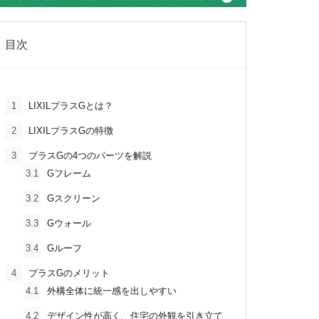
目次
1
LIXILプラスGとは？
2
LIXILプラスGの特徴
3
プラスGの4つのパーツを解説
3.1
Gフレーム
3.2
Gスクリーン
3.3
Gウォール
3.4
Gルーフ
4
プラスGのメリット
4.1
外構全体に統一感を出しやすい
4.2
デザイン性が高く、住宅の外観を引き立て