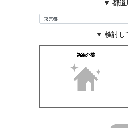
▼ 都道
▼ 検討し
新築外構