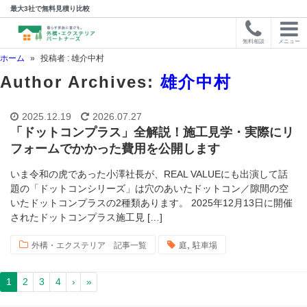
最大3社で無料見積り比較
無料相談
メニュー
ホーム
»
投稿者 : 雄介中村
Author Archives:
雄介中村
2025.12.19
2026.07.27
「ドットコンプラス」全解説！施工見学・実際にリ
フォームでかかった費用を公開します
いま令和の虎であった小澤社長が、REAL VALUEにも出演して話
題の「ドットコンシリーズ」は穴のあいたドットコン／隙間の空
いたドットコンプラスの2種類あります。 2025年12月13日に開催
されたドットコンプラス施工見 […]
,
外構・エクステリア 記事一覧
庭
駐車場
1
2
3
4
›
»