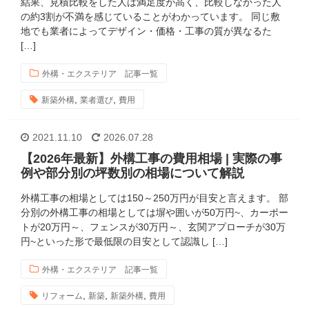
結果、見積比較をした人は満足度が高く、比較しなかった人
の約3割が不満を感じていることがわかっています。 同じ敷
地でも業者によってデザイン・価格・工事の質が異なるた
[…]
外構・エクステリア 記事一覧
,
,
新築外構
業者選び
費用
2021.11.10
2026.07.28
【2026年最新】外構工事の費用相場 | 実際の事
例や部分別の坪数別の相場について解説
外構工事の相場としては150～250万円が目安と言えます。 部
分別の外構工事の相場としては塀や囲いが50万円~、カーポー
トが20万円～、フェンスが30万円～、玄関アプローチが30万
円~といった形で最低限の目安として認識し […]
外構・エクステリア 記事一覧
,
,
,
リフォーム
新築
新築外構
費用