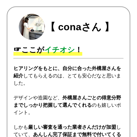
【 conaさん 】
☞
ここが
イチオシ
！
ヒアリングをもとに、自分に合った外構屋さんを
紹介
してもらえるのは、とても安心だなと思いま
した。
デザインや造園など、
外構屋さんごとの得意分野
までしっかり把握して選んでくれる
のも嬉しいポ
イント。
しかも
厳しい審査を通った業者さんだけが加盟
し
ていて、
あんしん完了保証まで無料で付いてくる