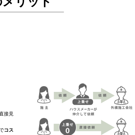
のメリット
直接見
で
コス