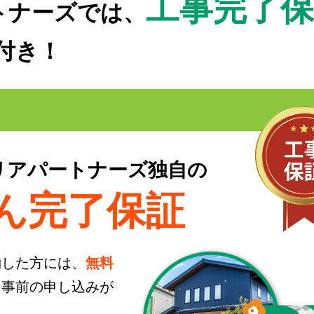
工事完了保
トナーズでは、
付き！
リア
パートナーズ独自の
ん完了保証
約した方には、
無料
※事前の申し込みが