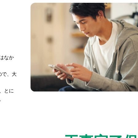
はなか
ので、大
、とに
。