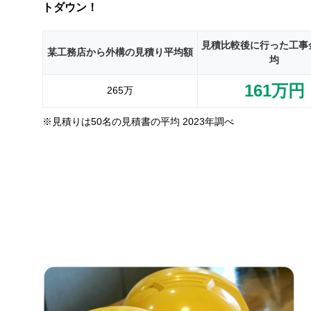
トダウン！
見積比較後に行った
工事
某工務店から外構の
見積り平均額
均
161万円
265万
※見積りは50名の見積書の平均 2023年調べ